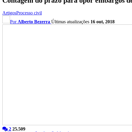
Contagem do prazo para opor embargos de d
Artigos
Processo civil
Por
Alberto Bezerra
Últimas atualizações
16 out, 2018
2
25.509