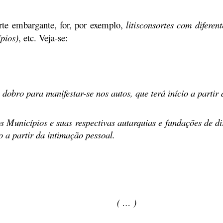
arte embargante, for, por exemplo,
litisconsortes com diferen
pios)
, etc. Veja-se:
m dobro
para manifestar-se nos autos, que terá início a partir
os Municípios e suas respectivas autarquias e fundações de d
o a partir da intimação pessoal.
( … )