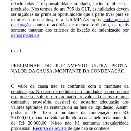
relacionadas à responsabilidade solidária, incide o óbice da
preclusão. Nos termos do art. 795 da CLT, as nulidades devem
ser arguidas na primeira oportunidade que a parte tiver para se
manifestar nos autos, e a USIMINAS opôs
embargos de
declaração
contra o acórdão de recurso ordinário, os quais
somente trataram dos critérios de fixação da indenização por
danos materiais
.
( … )
PRELIMINAR DE JULGAMENTO ULTRA PETITA.
VALOR DA CAUSA. MONTANTE DA CONDENAÇÃO.
O valor da causa não se confunde com o montante da
condenação. No caso de pedidos não liquidados, como ocorre
no processo sob o rito ordinário, o valor da causa é uma
estimativa provisória, passível de posterior adequação aos
valores apurados na sentença ou na fase de liquidação
. Assim,
podia o TRT fixar o montante da condenação em R$
50.000,00, quando o valor atribuído à causa pelo reclamante foi
de R$ 20.000,00. Nisso não há nenhuma irregularidade
processual.
Recurso de revista
de que não se conhece.