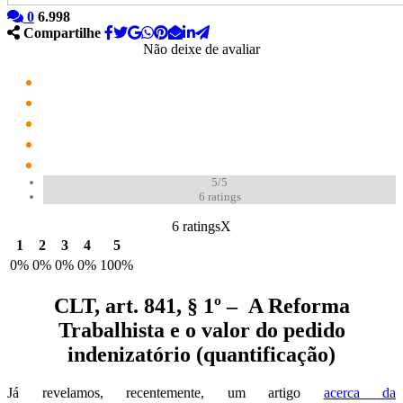
0
6.998
Compartilhe
Não deixe de avaliar
5/5
6
ratings
6 ratings
X
1
2
3
4
5
0%
0%
0%
0%
100%
CLT, art. 841, § 1º – A Reforma
Trabalhista e o valor do pedido
indenizatório (quantificação)
Já revelamos, recentemente, um artigo
acerca da