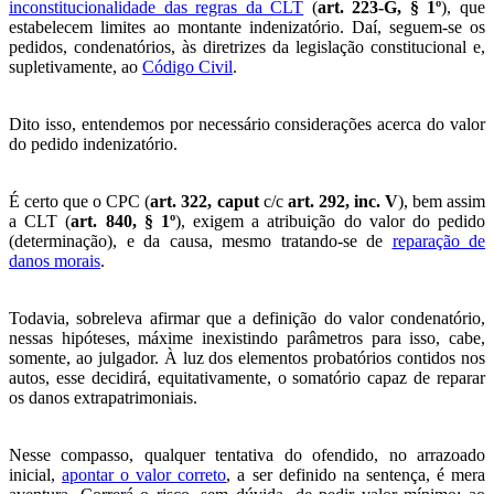
inconstitucionalidade das regras da CLT
(
art. 223-G, § 1º
), que
estabelecem limites ao montante indenizatório. Daí, seguem-se os
pedidos, condenatórios, às diretrizes da legislação constitucional e,
supletivamente, ao
Código Civil
.
Dito isso, entendemos por necessário considerações acerca do valor
do pedido indenizatório.
É certo que o CPC (
art. 322, caput
c/c
art. 292, inc. V
), bem assim
a CLT (
art. 840, § 1º
), exigem a atribuição do valor do pedido
(determinação), e da causa, mesmo tratando-se de
reparação de
danos morais
.
Todavia, sobreleva afirmar que a definição do valor condenatório,
nessas hipóteses, máxime inexistindo parâmetros para isso, cabe,
somente, ao julgador. À luz dos elementos probatórios contidos nos
autos, esse decidirá, equitativamente, o somatório capaz de reparar
os danos extrapatrimoniais.
Nesse compasso, qualquer tentativa do ofendido, no arrazoado
inicial,
apontar o valor correto
, a ser definido na sentença, é mera