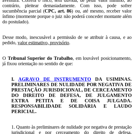
aventura. Correrá o risco, sem dúvida, de pedir valor mínimo; ao
contrário, pleitear demasiadamente. Com isso, pode sofrer
sucumbência parcial (
CPC, art. 86
) ou, até mesmo, receber valor
ínfimo (mormente porque o juiz não poderá conceder montante além
do postulado).
Desse modo, inescusável a permissão de se atribuir à causa, e ao
pedido,
valor estimativo, provisório
.
O
Tribunal Superior do Trabalho
, em louvável posicionamento,
já fixou orientação no sentido de que:
I.
AGRAVO DE INSTRUMENTO
DA USIMINAS.
PRELIMINARES DE NULIDADE POR NEGATIVA DE
PRESTAÇÃO JURISDICIONAL, DE CERCEAMENTO
DO DIREITO DE DEFESA, DE JULGAMENTO
EXTRA PETITA E DE COISA JULGADA.
RESPONSABILIDADE SOLIDÁRIA E LAUDO
PERICIAL.
1. Quanto às preliminares de nulidade por negativa de prestação
jurisdicional e por cerceamento do direito de defesa,