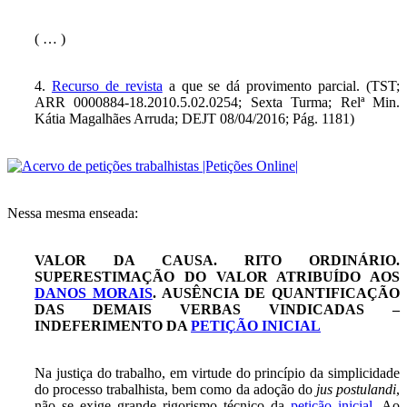
( … )
4.
Recurso de revista
a que se dá provimento parcial. (TST;
ARR 0000884-18.2010.5.02.0254; Sexta Turma; Relª Min.
Kátia Magalhães Arruda; DEJT 08/04/2016; Pág. 1181)
Nessa mesma enseada:
VALOR DA CAUSA. RITO ORDINÁRIO.
SUPERESTIMAÇÃO DO VALOR ATRIBUÍDO AOS
DANOS MORAIS
. AUSÊNCIA DE QUANTIFICAÇÃO
DAS DEMAIS VERBAS VINDICADAS –
INDEFERIMENTO DA
PETIÇÃO INICIAL
Na justiça do trabalho, em virtude do princípio da simplicidade
do processo trabalhista, bem como da adoção do
jus postulandi
,
não se exige grande rigorismo técnico da
petição inicial
. Ao