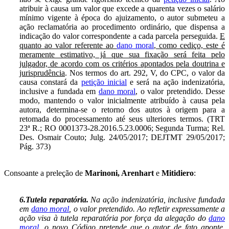
atribuir à causa um valor que excede a quarenta vezes o salário
mínimo vigente à época do ajuizamento, o autor submeteu a
ação reclamatória ao procedimento ordinário, que dispensa a
indicação do valor correspondente a cada parcela perseguida.
E
quanto ao valor referente ao
dano moral
, como cediço, este é
meramente estimativo, já que sua fixação será feita pelo
julgador, de acordo com os critérios apontados pela doutrina e
jurisprudência
. Nos termos do art. 292, V, do CPC, o valor da
causa constará da
petição inicial
e será na ação indenizatória,
inclusive a fundada em
dano moral
, o valor pretendido. Desse
modo, mantendo o valor inicialmente atribuído à causa pela
autora, determina-se o retorno dos autos à origem para a
retomada do processamento até seus ulteriores termos. (TRT
23ª R.; RO 0001373-28.2016.5.23.0006; Segunda Turma; Rel.
Des. Osmair Couto; Julg. 24/05/2017; DEJTMT 29/05/2017;
Pág. 373)
Consoante a preleção de
Marinoni, Arenhart
e
Mitidiero
:
6.Tutela reparatória.
Na ação indenizatória, inclusive fundada
em
dano moral
, o valor pretendido. Ao refletir expressamente a
ação visa à tutela reparatória por força da alegação do
dano
moral
, o novo Código pretende que o autor de fato aponte,