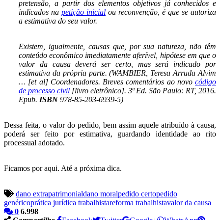
pretensão, a partir dos elementos objetivos já conhecidos e
indicados na
petição inicial
ou reconvenção, é que se autoriza
a estimativa do seu valor.
Existem, igualmente, causas que, por sua natureza, não têm
conteúdo econômico imediatamente aferível, hipótese em que o
valor da causa deverá ser certo, mas será indicado por
estimativa da própria parte. (WAMBIER, Teresa Arruda Alvim
… [et al] Coordenadores. Breves comentários ao novo
código
de processo civil
[livro eletrônico]. 3ª Ed. São Paulo: RT, 2016.
Epub.
ISBN
978-85-203-6939-5)
Dessa feita, o valor do pedido, bem assim aquele atribuído à causa,
poderá ser feito por estimativa, guardando identidade ao rito
processual adotado.
Ficamos por aqui. Até a próxima dica.
dano extrapatrimonial
dano moral
pedido certo
pedido
genérico
prática jurídica trabalhista
reforma trabalhista
valor da causa
0
6.998