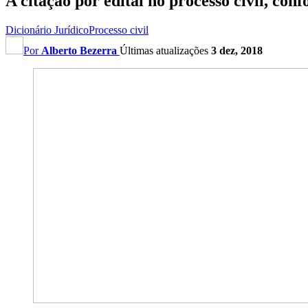
A citação por edital no processo civil, con
Dicionário Jurídico
Processo civil
Por
Alberto Bezerra
Últimas atualizações
3 dez, 2018