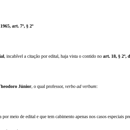
1965, art. 7º, § 2º
al
, incabível a citação por edital, haja vista o contido no
art. 18, § 2º,
heodoro Júnior
, o qual professor,
verbo ad verbum
:
za por meio de edital e que tem cabimento apenas nos casos especiais p