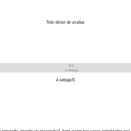
Não deixe de avaliar
4/5
4
ratings
4 ratings
X
gnorado, incerto ou inacessível, bem assim nos casos autorizados por le