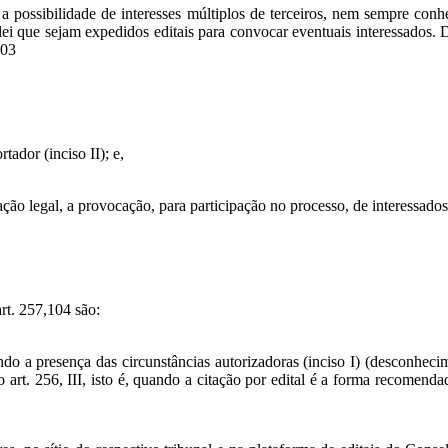
 possibilidade de interesses múltiplos de terceiros, nem sempre con
lei que sejam expedidos editais para convocar eventuais interessados. 
103
tador (inciso II); e,
ção legal, a provocação, para participação no processo, de interessados 
art. 257,104 são:
ando a presença das circunstâncias autorizadoras (inciso I) (desconheci
o art. 256, III, isto é, quando a citação por edital é a forma recome