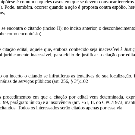
 a hipótese é comum naqueles casos em que se devem convocar terceiros
tc.). Pode, também, ocorrer quando a ação é proposta contra espólio, her
us;
se encontra o citando (inciso II): no inciso anterior, o desconheciment
sabe como encontrá-lo).
citação-edital, aquele que, embora conhecido seja inacessível à Justiça
 juridicamente inacessível, para efeito de justificar a citação por edi
 incerto o citando se infrutíferas as tentativas de sua localização, 
árias de serviços públicos (art. 256, § 3º);102
 os procedimentos em que a citação por edital vem determinada, expr
art. 99, parágrafo único) e a insolvência (art. 761, II, do CPC/1973, ma
citandos. Todos os interessados serão citados apenas por essa via.