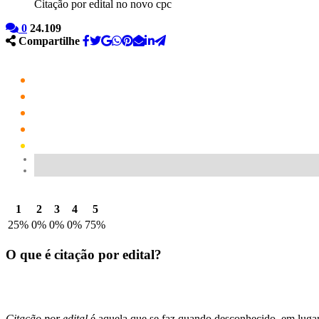
Citação por edital no novo cpc
0
24.109
Compartilhe
1
2
3
4
5
25%
0%
0%
0%
75%
O que é citação por edital?
Citação por edital
é aquela que se faz quando desconhecido, em lugar i