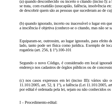
(a) quando desconhecido ou incerto o citando (inciso I):
se trata, com exatidão (usucapião, falência, insolvência e
de descobrir quem são as pessoas que sucederam ao de cuj
(b) quando ignorado, incerto ou inacessível o lugar em que 
a insciência é objetiva (conhece-se o citando, mas não se 
Equiparam-se, outrossim, ao lugar ignorado, para efeito de 
lado, tanto pode ser física como jurídica. Exemplo de local
rogatória (art. 256, § 1º).100-101
Segundo o novo Código, é considerado em local ignorado ou
endereço nos cadastros de órgãos públicos ou de concession
(c) nos casos expressos em lei (inciso III): vários são
11.101/2005, art. 52, § 1º), a falência (Lei 11.101/2005, 
por edital é ordenada pela lei, sejam ou não conhecidos os 
I – Procedimento-edital: