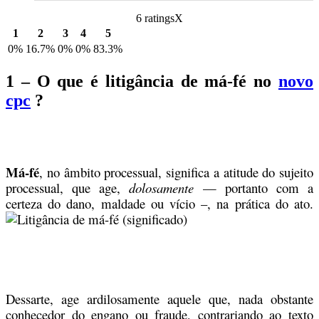
6 ratings
X
1
2
3
4
5
0%
16.7%
0%
0%
83.3%
1 – O que é litigância de má-fé no
novo
cpc
?
Má-fé
, no âmbito processual, significa a atitude do sujeito
processual, que age,
dolosamente
— portanto com a
certeza do dano, maldade ou vício –, na prática do ato.
Dessarte, age ardilosamente aquele que, nada obstante
conhecedor do engano ou fraude, contrariando ao texto