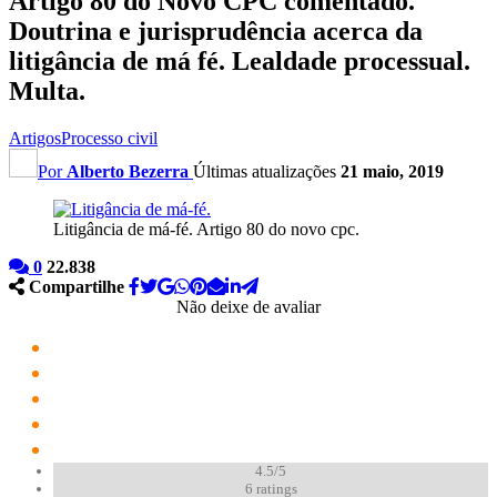
Artigo 80 do Novo CPC comentado.
Doutrina e jurisprudência acerca da
litigância de má fé. Lealdade processual.
Multa.
Artigos
Processo civil
Por
Alberto Bezerra
Últimas atualizações
21 maio, 2019
Litigância de má-fé. Artigo 80 do novo cpc.
0
22.838
Compartilhe
Não deixe de avaliar
4.5/5
6
ratings